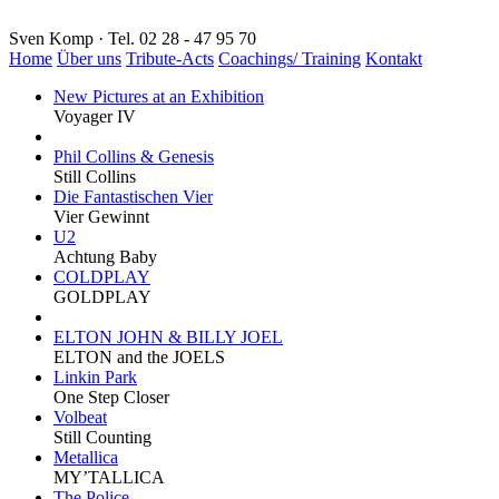
Sven Komp · Tel. 02 28 - 47 95 70
Home
Über uns
Tribute-Acts
Coachings/ Training
Kontakt
New Pictures at an Exhibition
Voyager IV
Phil Collins & Genesis
Still Collins
Die Fantastischen Vier
Vier Gewinnt
U2
Achtung Baby
COLDPLAY
GOLDPLAY
ELTON JOHN & BILLY JOEL
ELTON and the JOELS
Linkin Park
One Step Closer
Volbeat
Still Counting
Metallica
MY’TALLICA
The Police