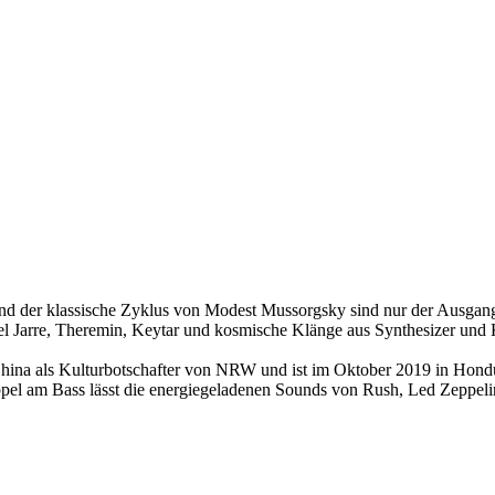
r klassische Zyklus von Modest Mussorgsky sind nur der Ausgangsp
el Jarre, Theremin, Keytar und kosmische Klänge aus Synthesizer und K
u/China als Kulturbotschafter von NRW und ist im Oktober 2019 in Ho
el am Bass lässt die energiegeladenen Sounds von Rush, Led Zeppeli