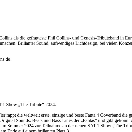
ollins als die gefragteste Phil Collins- und Genesis-Tributeband in Eur
machen. Brillanter Sound, aufwendiges Lichtdesign, bei vielen Konzert
ins.de
AT.1 Show „The Tribute“ 2024.
er rappt die weltweit erste, einzige und beste Fanta 4 Coverband di
Original Sounds, Beats und Bass-Lines der „Fantas“ und gibt gekonnt 
sie im Sommer 2024 zur Teilnahme an der neuen SAT.1 Show „The Tribu
am Ende auf einem brillanten Platz 3 ...