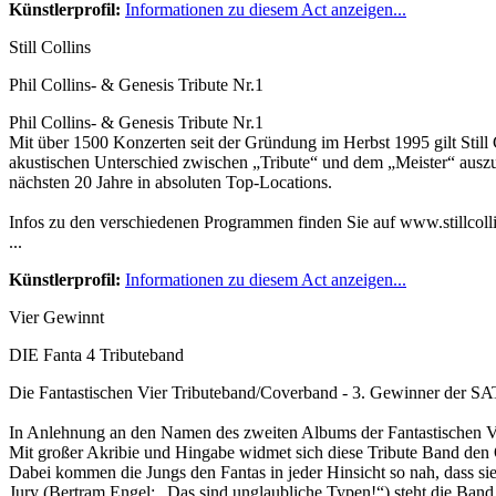
Künstlerprofil:
Informationen zu diesem Act anzeigen...
Still Collins
Phil Collins- & Genesis Tribute Nr.1
Phil Collins- & Genesis Tribute Nr.1
Mit über 1500 Konzerten seit der Gründung im Herbst 1995 gilt Still C
akustischen Unterschied zwischen „Tribute“ und dem „Meister“ auszu
nächsten 20 Jahre in absoluten Top-Locations.
Infos zu den verschiedenen Programmen finden Sie auf www.stillcoll
...
Künstlerprofil:
Informationen zu diesem Act anzeigen...
Vier Gewinnt
DIE Fanta 4 Tributeband
Die Fantastischen Vier Tributeband/Coverband - 3. Gewinner der S
In Anlehnung an den Namen des zweiten Albums der Fantastischen Vi
Mit großer Akribie und Hingabe widmet sich diese Tribute Band den 
Dabei kommen die Jungs den Fantas in jeder Hinsicht so nah, dass 
Jury (Bertram Engel: „Das sind unglaubliche Typen!“) steht die Band 