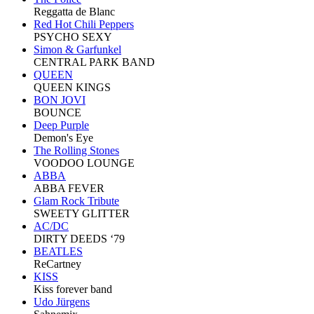
Reggatta de Blanc
Red Hot Chili Peppers
PSYCHO SEXY
Simon & Garfunkel
CENTRAL PARK BAND
QUEEN
QUEEN KINGS
BON JOVI
BOUNCE
Deep Purple
Demon's Eye
The Rolling Stones
VOODOO LOUNGE
ABBA
ABBA FEVER
Glam Rock Tribute
SWEETY GLITTER
AC/DC
DIRTY DEEDS ‘79
BEATLES
ReCartney
KISS
Kiss forever band
Udo Jürgens