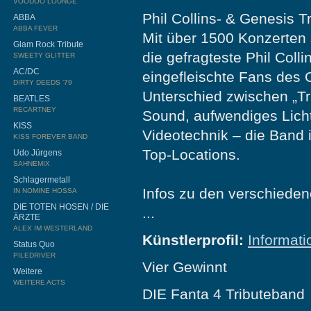
VOODOO LOUNGE
Phil Collins- & Genesis Tr
ABBA
ABBA FEVER
Mit über 1500 Konzerten s
Glam Rock Tribute
die gefragteste Phil Coll
SWEETY GLITTER
AC/DC
eingefleischte Fans des O
DIRTY DEEDS ‘79
Unterschied zwischen „Tr
BEATLES
RECARTNEY
Sound, aufwendiges Lich
KISS
Videotechnik – die Band i
KISS FOREVER BAND
Top-Locations.
Udo Jürgens
SAHNEMIX
Schlagermetall
Infos zu den verschieden
IN NOMINE HOSSA
DIE TOTEN HOSEN / DIE
...
ÄRZTE
ALEX IM WESTERLAND
Künstlerprofil:
Informati
Status Quo
PILEDRIVER
Vier Gewinnt
Weitere
WEITERE ACTS
DIE Fanta 4 Tributeband