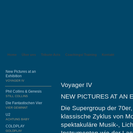
Home
Über uns
Tribute-Acts
Coachings/ Training
Kontakt
New Pictures at an
Exhibition
VOYAGER IV
Voyager IV
Phil Collins & Genesis
NEW PICTURES AT AN E
STILL COLLINS
Die Fantastischen Vier
Die Supergroup der 70e
VIER GEWINNT
U2
klassische Zyklus von M
ACHTUNG BABY
spektakuläre Musik-, Lic
COLDPLAY
GOLDPLAY
Instrumenten wie der Las