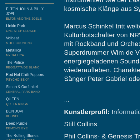
kosmische Klänge aus Syn
ELTON JOHN & BILLY
JOEL
ELTON AND THE JOELS
Marcus Schinkel tritt wel
Linkin Park
ONE STEP CLOSER
Kulturbotschafter von NR
Volbeat
mit Rockband und Orches
STILL COUNTING
Metallica
Superdrummer Wim de Vri
MY’TALLICA
energiegeladenen Sounds
The Police
REGGATTA DE BLANC
wiederaufleben. Charakt
Red Hot Chili Peppers
Sänger Peter Gabriel ode
PSYCHO SEXY
Simon & Garfunkel
CENTRAL PARK BAND
...
QUEEN
QUEEN KINGS
Künstlerprofil:
Informati
BON JOVI
BOUNCE
Still Collins
Deep Purple
DEMON'S EYE
Phil Collins- & Genesis Tr
The Rolling Stones